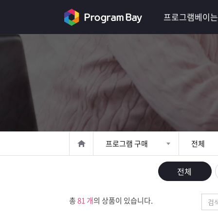
로
프로그램베이는
그
인
로
그
인
이
회
필
원
가
요
입
Q&A
합
프
프로그램 구매
전체
니
로
프
전체
다.
그
로
무
총
81 개
의 상품이 있습니다.