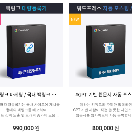
백링크
대량등록기
워드프레스
자동 포스팅 A
NEW
#백링크 마케팅 / 국내 백링크 사이트 생성
#GPT 기반 웹문서 자동 포
상세보기
담기
상세보기
담기
크 대량등록기는 국내 사이트에 게시글
원하는 키워드와 주제만 입력하면
형태의 백링크를 배포하여
GPT 기반 사람이 직접 쓴 듯한 자연
트 상위 노출 및 트래픽 증가에 도움을
웹문서를 웹사이트에 자동 등록합니
주는 백링크 프로그램입니다.
콘텐츠 마케터, 기업들이 홍보하기
적합한 마케팅 프로그램 입니다.
원
원
990,000
800,000