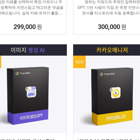
된 카페를 선택하여 특정 키워드나 주
원하는 키워드와 주제만 입력하면
 등록하여 자연스럽고 매끄러운 댓글을
GPT 기반 사람이 직접 쓴 듯한 자연
해드립니다. 실제 카페 유저가 활동하
문서를 티스토리에 자동 등록합니다
것처럼 자연스러운 댓글을 달아 카페가
티스토리 육성용, 콘텐츠 마케터, 업체
활성화 효과를 보실 수 있습니다.
에 적합한 마케팅 프로그램 입니다
원
원
299,000
300,000
이미지
생성 AI
카카오매니저
NEW