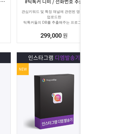
#카카오CS 자동화 #카카오 AI 답변 #카카오자동발송
#틱톡커 디비 / 전화번호 추출
상세보기
담기
관심키워드 및 특정 채널에 관련된 영상을
업로드한
틱톡커들의 DB를 추출해주는 프로그램
원
299,000
인스타그램
디엠발송기
NEW