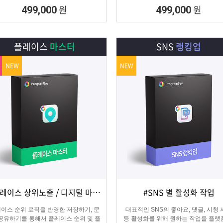
집 프로그램
수집하는 DB추출 프로그램
원
원
499,000
499,000
플레이스
마스터
SNS
랭킹업
NEW
NEW
#플레이스 상위노출 / 디지털 마케팅
#SNS 별 활성화 작업
상세보기
담기
상세보기
담기
이스 순위 로직을 반영한 저장하기, 문
대표적인 SNS의 좋아요, 댓글, 시청
 공유하기를 통해서 플레이스 순위 및 플
등 활성화를 위해 원하는 작업을 플랫