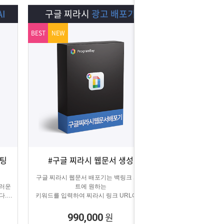
I
구글 찌라시
광고 배포기
BEST
NEW
스팅
#구글 찌라시 웹문서 생성
상세보기
담기
구글 찌라시 웹문서 배포기는 백링크 사이
스러운
트에 원하는
다.
키워드를 입력하여 찌라시 링크 URL에 고
에
정적으로
키워드를 등록해주는 프로그램입니다.
원
990,000
텔레그램 등 아이디 입력으로 문의건수를