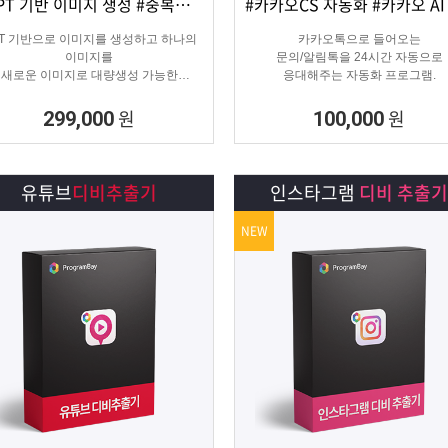
#GPT 기반 이미지 생성 #중복이미지 #유사이미지
상세보기
담기
상세보기
담기
PT 기반으로 이미지를 생성하고 하나의
카카오톡으로 들어오는
이미지를
문의/알림톡을 24시간 자동으로
새로운 이미지로 대량생성 가능한
응대해주는 자동화 프로그램.
이미지 생성 프로그램입니다.
원
원
299,000
100,000
유튜브
디비추출기
인스타그램
디비 추출기
NEW