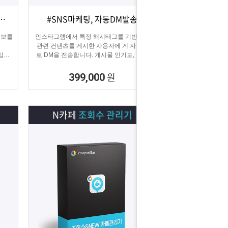
DB추출 #전화번호, 이메일 추출
#SNS마케팅, 자동DM발송
상세보기
담기
정보를
인스타그램에서 특정 해시태그를 기반으로
관련 컨텐츠를 게시한 사용자에 게 자동으
집할
로 DM을 전송합니다. 게시물 인기도, 최신
게시물, 팔로워 수 등 특정 타겟의 인스타그
래머에게 DM을 발송하여 관심을 끌 수 있
원
399,000
습니다.
N카페
조회수 관리기