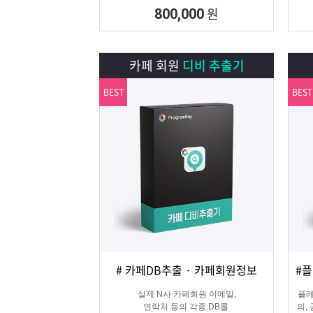
원
800,000
카페 회원
디비 추출기
BEST
BEST
# 카페DB추출 · 카페회원정보
상세보기
담기
실제 N사 카페회원 이메일,
플레
연락처 등의 각종 DB를
의,