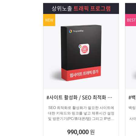
램
그
료
맞
상위노출
트래픽 프로그램
베
램
프
춤
고
NEW
BEST
이
구
로
상
객
마
는?
매
그
품
센
이
파
램
문
터
페
트
의
이
너
#사이트 활성화 / SEO 최적화 마케팅
상세보기
담기
지
SEO 최적화로 활성화가 필요한 사이트에
백링
대한 키워드와 링크를 넣고 체류시간 설정
및 방문기기(PC/휴대폰/탭) 그리고 IP변경
사이
(테더링/VPN/프록시) 타입을 선택하여 실제
방문 유입을 일으키는 효과로 사이트를 활
원
990,000
성화하는 프로그램