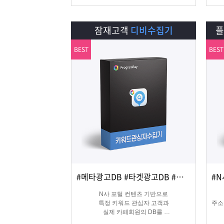
잠재고객
디비수집기
BEST
BEST
#메타광고DB #타겟광고DB #맞춤DB
상세보기
담기
N사 포털 컨텐츠 기반으로
특정 키워드 관심자 고객과
주소
실제 카페회원의 DB를
실시간 수집 가능한 프로그램
온&