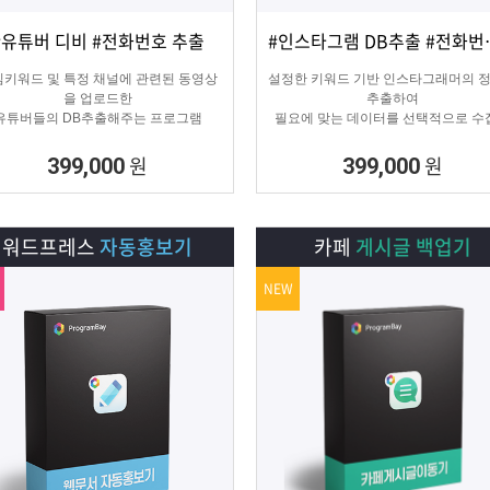
#유튜버 디비 #전화번호 추출
#인스타그램 
상세보기
담기
상세보기
담기
키워드 및 특정 채널에 관련된 동영상
설정한 키워드 기반 인스타그래머의 
을 업로드한
추출하여
유튜버들의 DB추출해주는 프로그램
필요에 맞는 데이터를 선택적으로 수
수 있는 프로그램
원
원
399,000
399,000
워드프레스
자동홍보기
카페
게시글 백업기
NEW